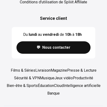
Conditions d'utilisation de Spliiit Affiliate
Service client
Du
lundi
au
vendredi
de
10h
à
18h
💬 Nous contacter
Films & Séries
Livraison
Magazine
Presse & Lecture
Sécurité & VPN
Musique
Jeux vidéo
Productivité
Bien-être & Sports
Éducation
Cloud
Intelligence artificielle
Banque