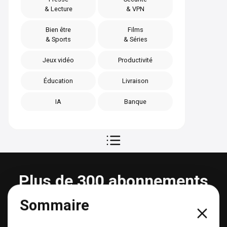
& Lecture
& VPN
Bien être
Films
& Sports
& Séries
Jeux vidéo
Productivité
Éducation
Livraison
IA
Banque
Plus de 300 abonnements
partageables
Sommaire