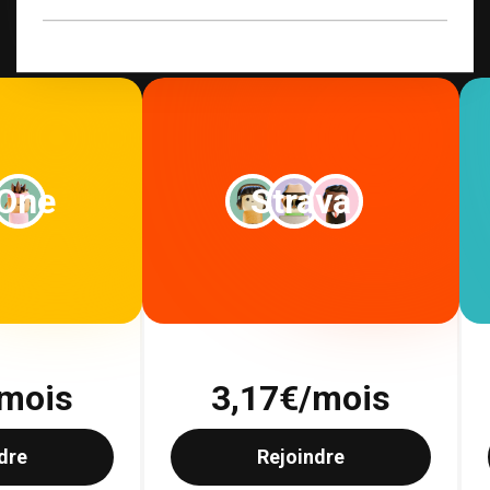
Voir tous les abonnements
 One
Strava
mois
3,17
€/mois
dre
Rejoindre