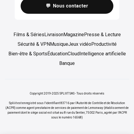
💬 Nous contacter
Films & Séries
Livraison
Magazine
Presse & Lecture
Sécurité & VPN
Musique
Jeux vidéo
Productivité
Bien-être & Sports
Éducation
Cloud
Intelligence artificielle
Banque
Copyright 2019-2025 SPLIIIT SAS - Tous droits réservés
Spliiit est enregistré sous l'identifiant 83716 par l’Autorité de Contrôle et de Résolution
(ACPR) comme agent prestataire de services de paiement de Lemonway (établissement de
paiement dont le siège social est situé au 8 rue du Sentier, 75002 Paris, agréé par l’ACPR
sous le numéro 16568)