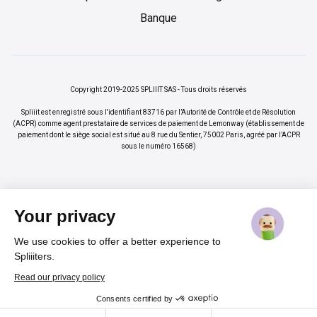
Banque
Copyright 2019-2025 SPLIIIT SAS - Tous droits réservés
Spliiit est enregistré sous l'identifiant 83716 par l’Autorité de Contrôle et de Résolution
(ACPR) comme agent prestataire de services de paiement de Lemonway (établissement de
paiement dont le siège social est situé au 8 rue du Sentier, 75002 Paris, agréé par l’ACPR
sous le numéro 16568)
Your privacy
We use cookies to offer a better experience to
×
Vos abonnements jusqu'à -70%
Rejoindre
Spliiiters.
%
Read our privacy policy
Consents certified by
Cadeau pour nos lecteurs
Cookies