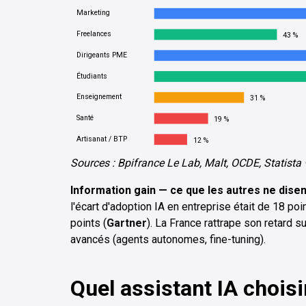
Marketing
Freelances
43 %
Dirigeants PME
Étudiants
Enseignement
31 %
Santé
19 %
Artisanat / BTP
12 %
Sources : Bpifrance Le Lab, Malt, OCDE, Statist
Information gain — ce que les autres ne disen
l'écart d'adoption IA en entreprise était de 18 poi
points (
Gartner
). La France rattrape son retard su
avancés (agents autonomes, fine-tuning).
Quel assistant IA chois