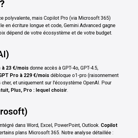
 ?
e polyvalente, mais Copilot Pro (via Microsoft 365)
celle en écriture longue et code, Gemini Advanced gagne
oix dépend de votre écosystème et de votre budget.
AI)
 à 23 €/mois
donne accès à GPT-4o, GPT-4.5,
GPT Pro à 229 €/mois
débloque o1-pro (raisonnement
s cher, et uniquement sur l'écosystème OpenAI. Pour
it, Plus, Pro : lequel choisir
.
rosoft)
 intégré dans Word, Excel, PowerPoint, Outlook.
Copilot
ertains plans Microsoft 365. Notre analyse détaillée :