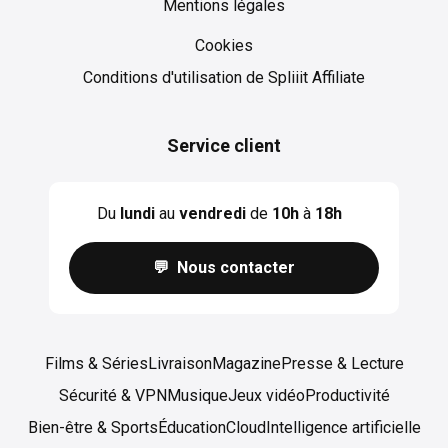
Mentions légales
Cookies
Cookies
Conditions d'utilisation de Spliiit Affiliate
Service client
Du
lundi
au
vendredi
de
10h
à
18h
💬 Nous contacter
Films & Séries
Livraison
Magazine
Presse & Lecture
Sécurité & VPN
Musique
Jeux vidéo
Productivité
Bien-être & Sports
Éducation
Cloud
Intelligence artificielle