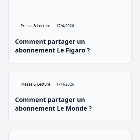
Presse & Lecture
17/4/2026
Comment partager un
abonnement Le Figaro ?
Presse & Lecture
17/4/2026
Comment partager un
abonnement Le Monde ?