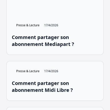
Presse & Lecture
17/4/2026
Comment partager son
abonnement Mediapart ?
Presse & Lecture
17/4/2026
Comment partager son
abonnement Midi Libre ?