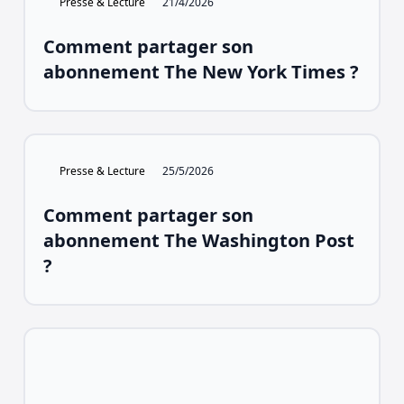
Presse & Lecture
21/4/2026
Comment partager son
abonnement The New York Times ?
Presse & Lecture
25/5/2026
Comment partager son
abonnement The Washington Post
?