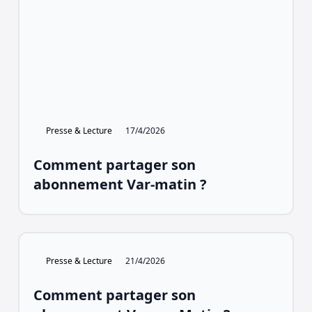
Presse & Lecture
17/4/2026
Comment partager son
abonnement Var-matin ?
Presse & Lecture
21/4/2026
Comment partager son