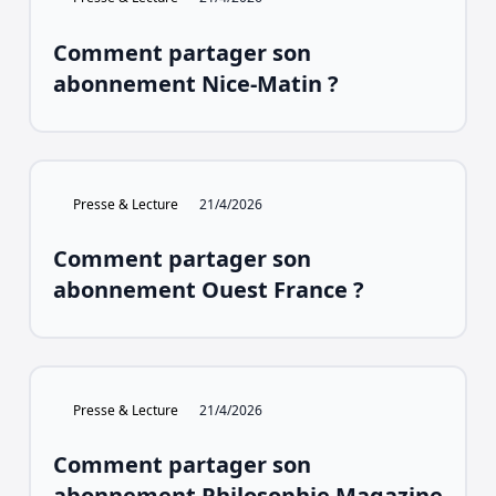
Comment partager son
abonnement Nice-Matin ?
Presse & Lecture
21/4/2026
Comment partager son
abonnement Ouest France ?
Presse & Lecture
21/4/2026
Comment partager son
abonnement Philosophie Magazine