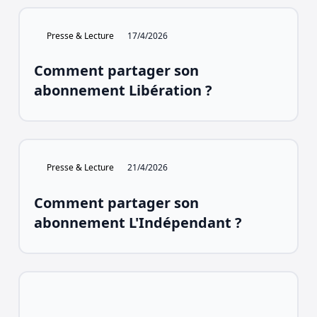
Presse & Lecture
17/4/2026
Comment partager son
abonnement Libération ?
Presse & Lecture
21/4/2026
Comment partager son
abonnement L'Indépendant ?