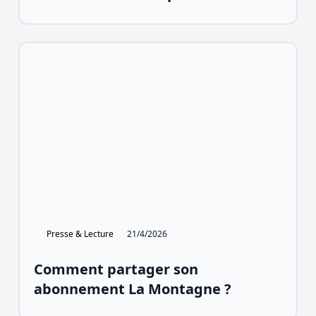
Presse & Lecture
21/4/2026
Comment partager son
abonnement La Montagne ?