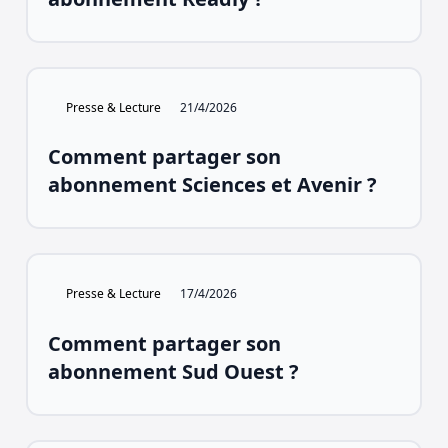
Presse & Lecture
21/4/2026
Comment partager son
abonnement Sciences et Avenir ?
Presse & Lecture
17/4/2026
Comment partager son
abonnement Sud Ouest ?