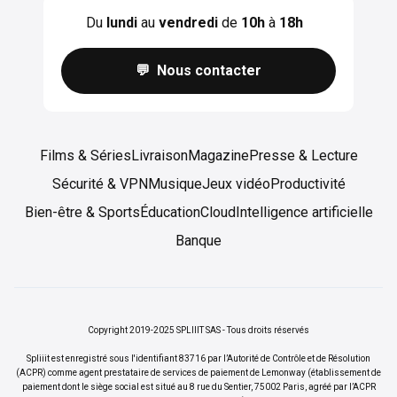
Du
lundi
au
vendredi
de
10h
à
18h
💬 Nous contacter
Films & Séries
Livraison
Magazine
Presse & Lecture
Sécurité & VPN
Musique
Jeux vidéo
Productivité
Bien-être & Sports
Éducation
Cloud
Intelligence artificielle
Banque
Copyright 2019-2025 SPLIIIT SAS - Tous droits réservés
Spliiit est enregistré sous l'identifiant 83716 par l’Autorité de Contrôle et de Résolution
(ACPR) comme agent prestataire de services de paiement de Lemonway (établissement de
paiement dont le siège social est situé au 8 rue du Sentier, 75002 Paris, agréé par l’ACPR