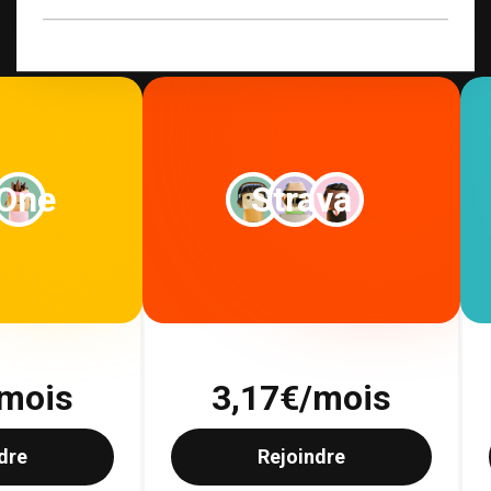
Voir tous les abonnements
 One
Strava
mois
3,17
€/mois
dre
Rejoindre