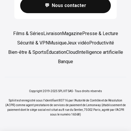
💬 Nous contacter
Films & Séries
Livraison
Magazine
Presse & Lecture
Sécurité & VPN
Musique
Jeux vidéo
Productivité
Bien-être & Sports
Éducation
Cloud
Intelligence artificielle
Banque
Copyright 2019-2025 SPLIIIT SAS - Tous droits réservés
Spliiit est enregistré sous l'identifiant 83716 par l’Autorité de Contrôle et de Résolution
(ACPR) comme agent prestataire de services de paiement de Lemonway (établissement de
paiement dont le siège social est situé au 8 rue du Sentier, 75002 Paris, agréé par l’ACPR
sous le numéro 16568)