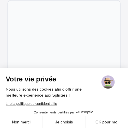
Votre vie privée
Films & Séries
-
20/4/2026
Créer mon compte
Nous utilisons des cookies afin d'offrir une
Comment partager son
meilleure expérience aux Spliiiters !
abonnement Hallow ?
Lire la politique de confidentialité
Consentements certifiés par
Cookies
Non merci
Je choisis
OK pour moi