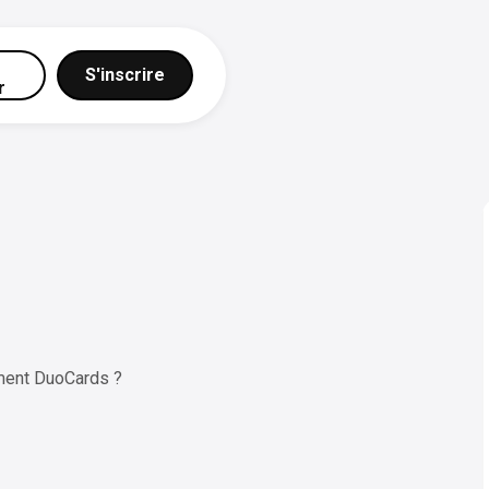
S'inscrire
r
ment DuoCards ?