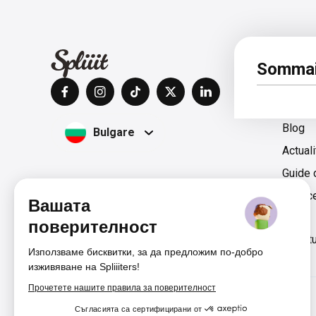
À pro
Sommai
Centre
Blog
Bulgare
Actual
Guide 
Espac
Вашата
поверителност
Films & Séries
Livraison
Magazine
Presse & Lect
Използваме бисквитки, за да предложим по-добро
изживяване на Spliiiters!
Прочетете нашите правила за поверителност
Съгласията са сертифицирани от