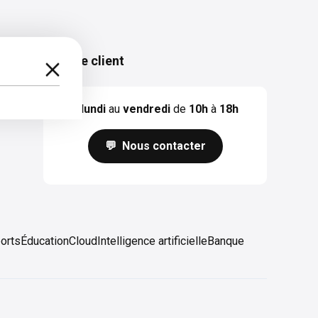
Service client
Du
lundi
au
vendredi
de
10h
à
18h
💬 Nous contacter
orts
Éducation
Cloud
Intelligence artificielle
Banque