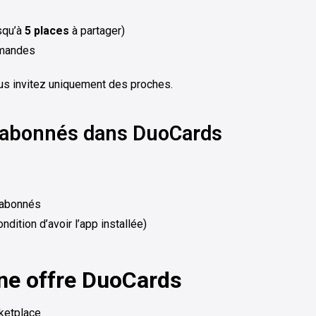
squ’à
5 places
à partager)
demandes
vous invitez uniquement des proches.
co-abonnés dans DuoCards
abonnés
ndition d’avoir l’app installée)
une offre DuoCards
rketplace