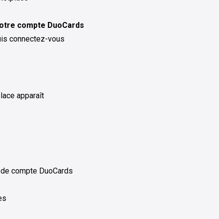
r votre compte DuoCards
puis connectez-vous
place apparaît
de compte DuoCards
es