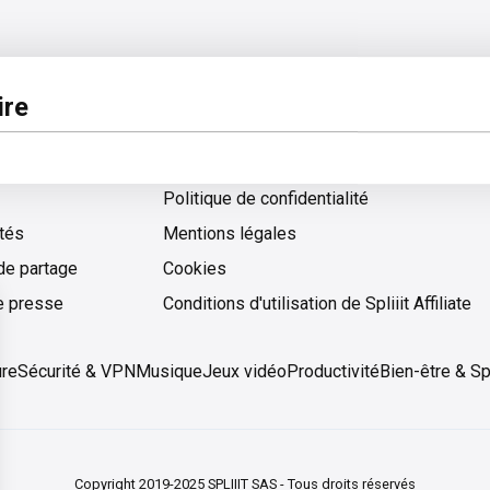
pos
Légal
re
 d'aide
Conditions générales d'utilisation
Politique de confidentialité
ités
Mentions légales
de partage
Cookies
Cookies
e presse
Conditions d'utilisation de Spliiit Affiliate
ure
Sécurité & VPN
Musique
Jeux vidéo
Productivité
Bien-être & Sp
Copyright 2019-2025 SPLIIIT SAS - Tous droits réservés