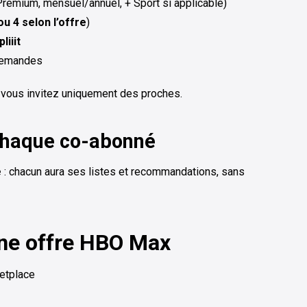
remium, mensuel/annuel, + Sport si applicable)
ou 4 selon l’offre
)
liiit
 demandes
 vous invitez uniquement des proches.
 chaque co-abonné
e
: chacun aura ses listes et recommandations, sans
une offre HBO Max
ketplace