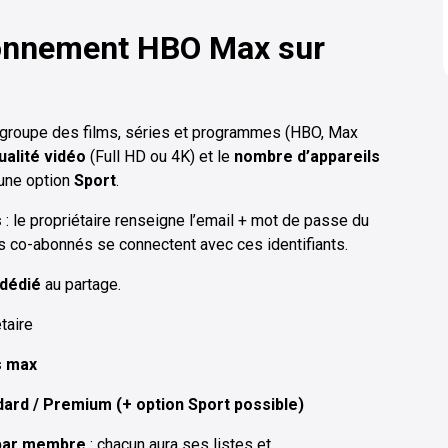
onnement HBO Max sur
egroupe des films, séries et programmes (HBO, Max
ualité vidéo
(Full HD ou 4K) et le
nombre d’appareils
 une option
Sport
.
s
: le propriétaire renseigne l’email + mot de passe du
les co-abonnés se connectent avec ces identifiants.
dédié
au partage.
taire
s max
dard / Premium (+ option Sport possible)
 par membre
: chacun aura ses listes et