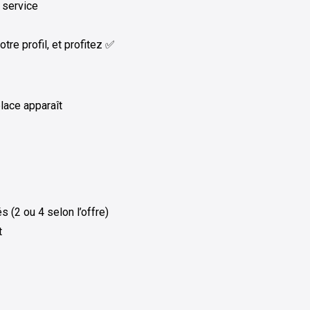
 service
re profil, et profitez ✅
place apparaît
 (2 ou 4 selon l’offre)
t
…