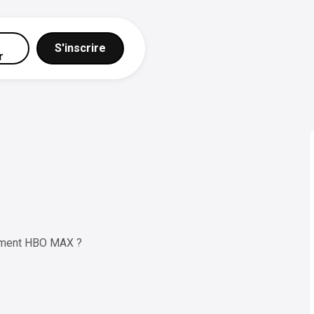
S'inscrire
r
ement HBO MAX ?