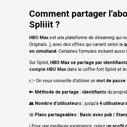
Comment partager l’ab
Spliiit ?
HBO Max
est une plateforme de streaming qui r
Originals...), avec des offres qui varient selon la
q
en simultané
. Certaines formules incluent aussi
Sur Spliiit,
HBO Max se partage par identifiant
compte HBO Max
dans le coffre-fort Spliiit et 
👉 On vous conseille d’utiliser un
mot de passe 
🔑
Méthode de partage : identifiants
du
proprié
👥
Nombre d’utilisateurs :
jusqu'à
4 utilisateur
📅
Plans partageables : Basic avec pub / Stan
ℹ️ Pour une meilleure expérience, créez
un profil