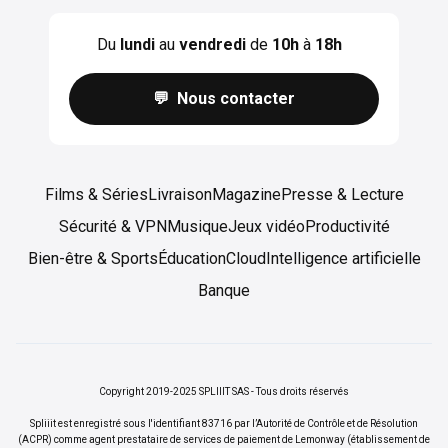
Du
lundi
au
vendredi
de
10h
à
18h
💬 Nous contacter
Films & Séries
Livraison
Magazine
Presse & Lecture
Sécurité & VPN
Musique
Jeux vidéo
Productivité
Bien-être & Sports
Éducation
Cloud
Intelligence artificielle
Banque
Copyright 2019-2025 SPLIIIT SAS - Tous droits réservés
Spliiit est enregistré sous l'identifiant 83716 par l’Autorité de Contrôle et de Résolution
(ACPR) comme agent prestataire de services de paiement de Lemonway (établissement de