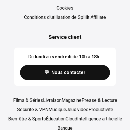
Cookies
Cookies
Conditions d'utilisation de Spliiit Affiliate
Service client
Du
lundi
au
vendredi
de
10h
à
18h
💬 Nous contacter
Films & Séries
Livraison
Magazine
Presse & Lecture
Sécurité & VPN
Musique
Jeux vidéo
Productivité
Bien-être & Sports
Éducation
Cloud
Intelligence artificielle
Banque