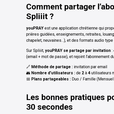
Comment partager l’ab
Spliiit ?
youPRAY
est une application chrétienne qui prop
prières guidées, enseignements, retraites, louang
chapelet, neuvaines…), et des formats audio type
Sur Spliiit,
youPRAY se partage par invitation
:
(email + mot de passe), et rejoint l’abonnement du
🔗
Méthode de partage :
invitation par email
👥
Nombre d’utilisateurs :
de
2
à
4
utilisateurs
📅
Plans partageables :
Duo / Famille (Mensuel
Les bonnes pratiques p
30 secondes