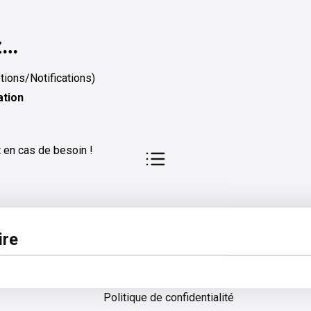
z…
ions/Notifications)
ation
t
en cas de besoin !
pos
Légal
re
 d'aide
Conditions générales d'utilisation
Politique de confidentialité