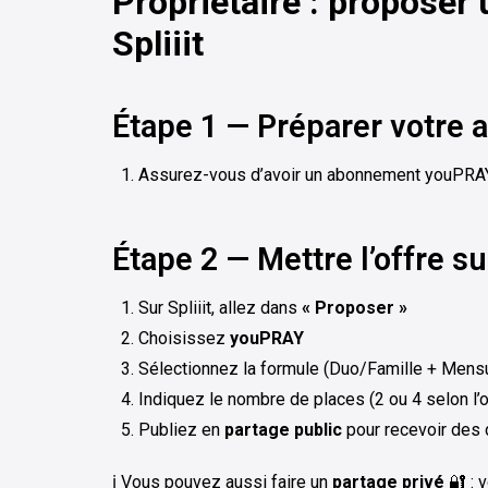
Propriétaire : proposer
Spliiit
Étape 1 — Préparer votr
Assurez-vous d’avoir un abonnement youPRAY 
Étape 2 — Mettre l’offre sur
Sur Spliiit, allez dans
« Proposer »
Choisissez
youPRAY
Sélectionnez la formule (Duo/Famille + Mens
Indiquez le nombre de places (2 ou 4 selon l’o
Publiez en
partage public
pour recevoir de
ℹ️ Vous pouvez aussi faire un
partage privé
🔐 : 