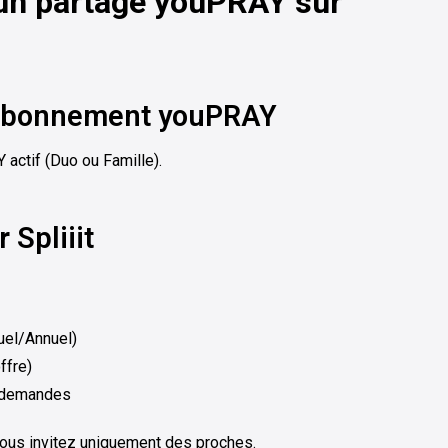
 un partage youPRAY sur
e abonnement youPRAY
actif (Duo ou Famille).
 Spliiit
uel/Annuel)
ffre)
s demandes
vous invitez uniquement des proches.