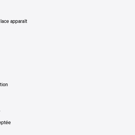
place apparaît
tion
…
ceptée