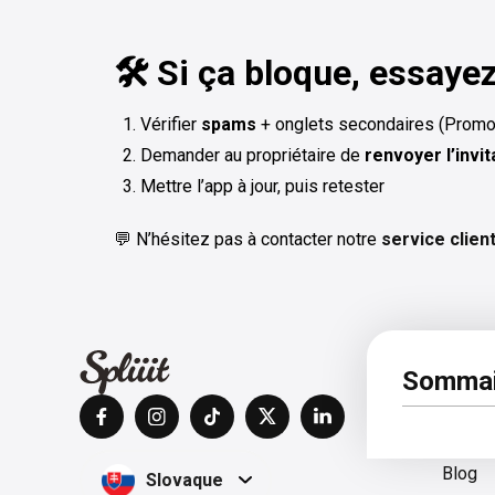
🛠️ Si ça bloque, essaye
Vérifier
spams
+ onglets secondaires (Promot
Demander au propriétaire de
renvoyer l’invit
Mettre l’app à jour, puis retester
💬 N’hésitez pas à contacter notre
service clien
À pro
Sommai
Centre
Blog
Slovaque