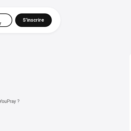
S'inscrire
r
YouPray ?