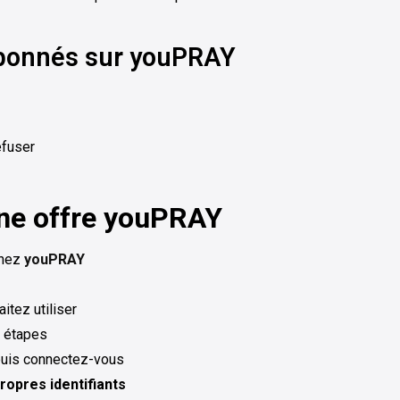
-abonnés sur youPRAY
efuser
une offre youPRAY
chez
youPRAY
itez utiliser
s étapes
puis connectez-vous
ropres identifiants