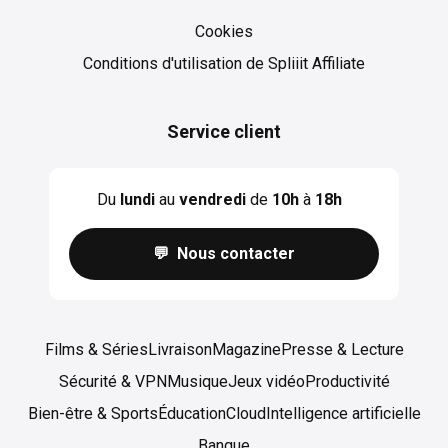
Cookies
Cookies
Conditions d'utilisation de Spliiit Affiliate
Service client
Du
lundi
au
vendredi
de
10h
à
18h
💬 Nous contacter
Films & Séries
Livraison
Magazine
Presse & Lecture
Sécurité & VPN
Musique
Jeux vidéo
Productivité
Bien-être & Sports
Éducation
Cloud
Intelligence artificielle
Banque