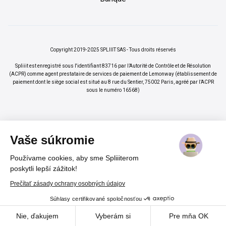
Copyright 2019-2025 SPLIIIT SAS - Tous droits réservés
Spliiit est enregistré sous l'identifiant 83716 par l’Autorité de Contrôle et de Résolution
(ACPR) comme agent prestataire de services de paiement de Lemonway (établissement de
paiement dont le siège social est situé au 8 rue du Sentier, 75002 Paris, agréé par l’ACPR
sous le numéro 16568)
Vaše súkromie
Používame cookies, aby sme Spliiiterom
×
Vos abonnements jusqu'à -70%
Rejoindre
poskytli lepší zážitok!
%
Prečítať zásady ochrany osobných údajov
Súhlasy certifikované spoločnosťou
Cadeau pour nos lecteurs
Cookies
Un code promo
-20 %
Nie, ďakujem
Vyberám si
Pre mňa OK