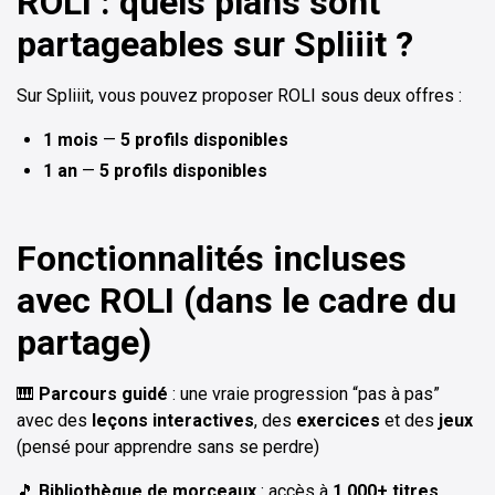
ROLI : quels plans sont
partageables sur Spliiit ?
Sur Spliiit, vous pouvez proposer ROLI sous deux offres :
1 mois
—
5 profils disponibles
1 an
—
5 profils disponibles
Fonctionnalités incluses
avec ROLI (dans le cadre du
partage)
🎹
Parcours guidé
: une vraie progression “pas à pas”
avec des
leçons interactives
, des
exercices
et des
jeux
(pensé pour apprendre sans se perdre)
🎵
Bibliothèque de morceaux
: accès à
1 000+ titres