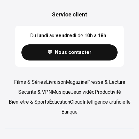
Service client
Du
lundi
au
vendredi
de
10h
à
18h
💬 Nous contacter
Films & Séries
Livraison
Magazine
Presse & Lecture
Sécurité & VPN
Musique
Jeux vidéo
Productivité
Bien-être & Sports
Éducation
Cloud
Intelligence artificielle
Banque