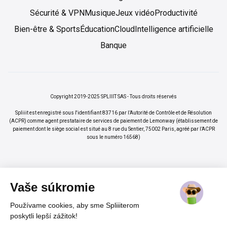
Sécurité & VPN
Musique
Jeux vidéo
Productivité
Bien-être & Sports
Éducation
Cloud
Intelligence artificielle
Banque
Copyright 2019-2025 SPLIIIT SAS - Tous droits réservés
Spliiit est enregistré sous l'identifiant 83716 par l’Autorité de Contrôle et de Résolution
(ACPR) comme agent prestataire de services de paiement de Lemonway (établissement de
paiement dont le siège social est situé au 8 rue du Sentier, 75002 Paris, agréé par l’ACPR
sous le numéro 16568)
Vaše súkromie
Používame cookies, aby sme Spliiiterom
×
Vos abonnements jusqu'à -70%
Rejoindre
poskytli lepší zážitok!
%