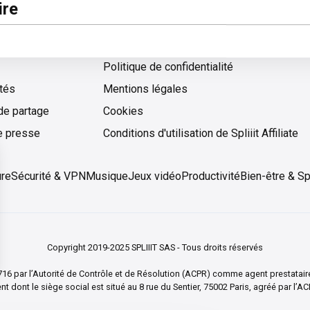
pos
Légal
re
 d'aide
Conditions générales d'utilisation
Politique de confidentialité
ités
Mentions légales
de partage
Cookies
Cookies
e presse
Conditions d'utilisation de Spliiit Affiliate
ure
Sécurité & VPN
Musique
Jeux vidéo
Productivité
Bien-être & Sp
Copyright 2019-2025 SPLIIIT SAS - Tous droits réservés
t 83716 par l’Autorité de Contrôle et de Résolution (ACPR) comme agent presta
t dont le siège social est situé au 8 rue du Sentier, 75002 Paris, agréé par l’
enia ochrany súkromia a zabezpečiť súlad s predpismi. Upravte