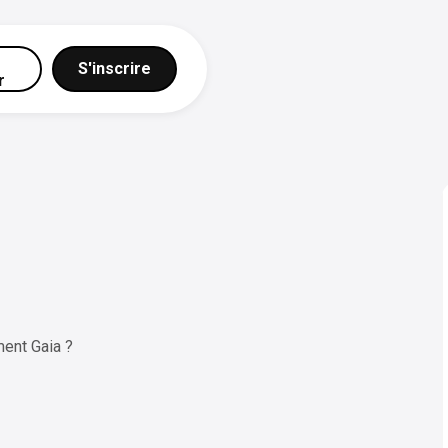
S'inscrire
r
ent Gaia ?