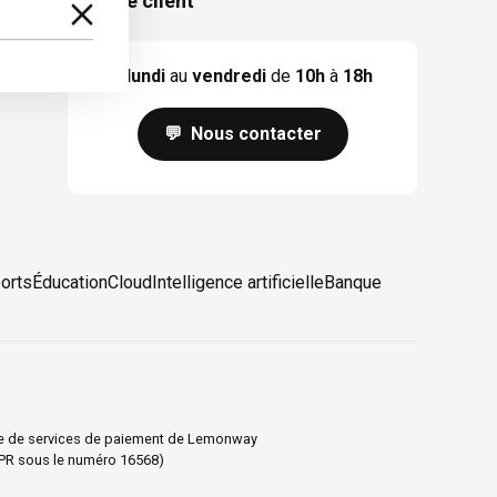
Service client
Du
lundi
au
vendredi
de
10h
à
18h
💬 Nous contacter
orts
Éducation
Cloud
Intelligence artificielle
Banque
taire de services de paiement de Lemonway
ACPR sous le numéro 16568)
 svoje preferencie a kontrolujte, ako budú vaše informácie sp