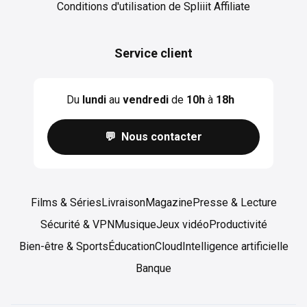
Conditions d'utilisation de Spliiit Affiliate
Service client
Du
lundi
au
vendredi
de
10h
à
18h
💬 Nous contacter
Films & Séries
Livraison
Magazine
Presse & Lecture
Sécurité & VPN
Musique
Jeux vidéo
Productivité
Bien-être & Sports
Éducation
Cloud
Intelligence artificielle
Banque