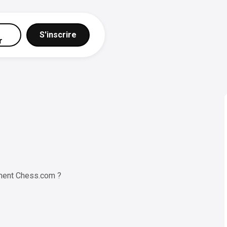
S'inscrire
r
ment Chess.com ?