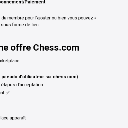
bonnement/Paiement
o
du membre pour l’ajouter ou bien vous pouvez
«
on sous forme de lien
une offre Chess.com
arketplace
e
pseudo d’utilisateur
sur
chess.com
)
es étapes d’acceptation
nt
✅
place apparaît