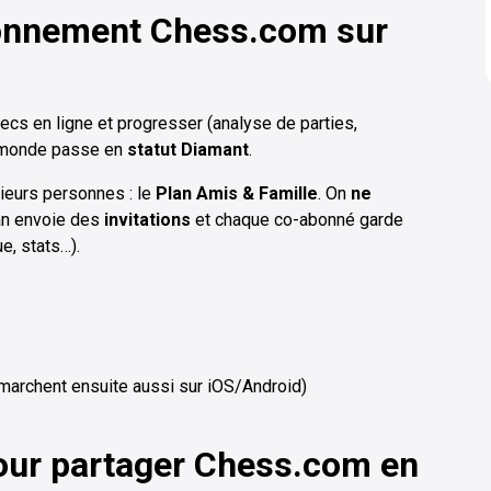
onnement Chess.com sur
cs en ligne et progresser (analyse de parties,
le monde passe en
statut Diamant
.
ieurs personnes : le
Plan Amis & Famille
. On
ne
plan envoie des
invitations
et chaque co-abonné garde
ue, stats…).
 marchent ensuite aussi sur iOS/Android)
our partager Chess.com en