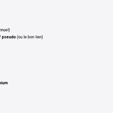
nnuel)
/ pseudo
(ou le bon lien)
…
mium