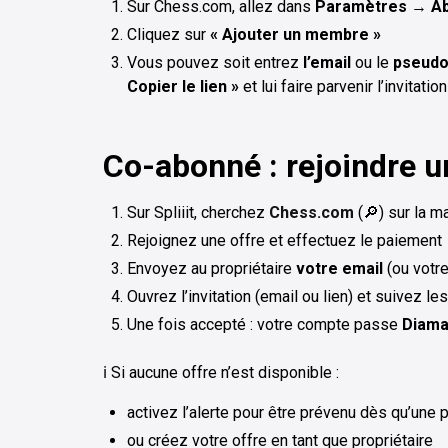
Sur Chess.com, allez dans
Paramètres
→
A
Cliquez sur
« Ajouter un membre »
Vous pouvez soit entrez
l’email
ou le
pseud
Copier le lien »
et lui faire parvenir l’invitati
Co-abonné : rejoindre 
Sur Spliiit, cherchez
Chess.com
(🔎) sur la m
Rejoignez une offre et effectuez le paiement
Envoyez au propriétaire
votre email
(ou votr
Ouvrez l’invitation (email ou lien) et suivez l
Une fois accepté : votre compte passe
Diama
ℹ️ Si aucune offre n’est disponible :
activez l’alerte pour être prévenu dès qu’une 
ou créez votre offre en tant que propriétaire