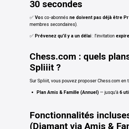
30 secondes
✅
Vo
s co-abonnés
ne doivent pas déjà être 
membres secondaires).
✅
Prévenez qu’il y a un délai
: l’invitation
expir
Chess.com : quels plans
Spliiit ?
Sur Spliiit, vous pouvez proposer Chess.com en ta
Plan Amis & Famille (Annuel)
— jusqu’à
6 ut
Fonctionnalités inclus
(Diamant via Amis & Fam