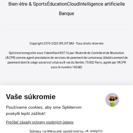
Bien-être & Sports
Éducation
Cloud
Intelligence artificielle
Banque
Copyright 2019-2025 SPLIIIT SAS - Tous droits réservés
Spliiit est enregistré sous l'identifiant 83716 par l’Autorité de Contrôle et de Résolution
(ACPR) comme agent prestataire de services de paiement de Lemonway (établissement de
paiement dont le siège social est situé au 8 rue du Sentier, 75002 Paris, agréé par l’ACPR
sous le numéro 16568)
Vaše súkromie
Používame cookies, aby sme Spliiiterom
×
Vos abonnements jusqu'à -70%
Rejoindre
poskytli lepší zážitok!
%
Prečítať zásady ochrany osobných údajov
Súhlasy certifikované spoločnosťou