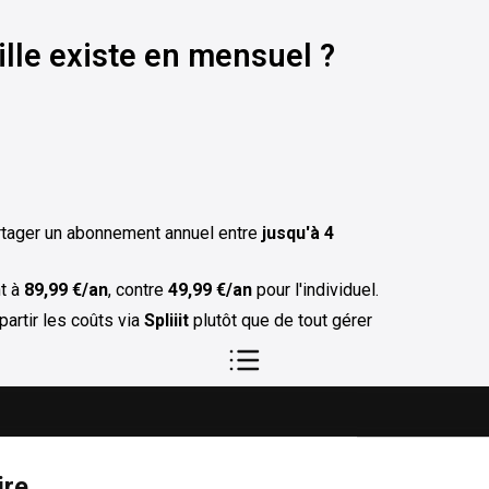
ille existe en mensuel ?
tager un abonnement annuel entre
jusqu'à 4
nt à
89,99 €/an
, contre
49,99 €/an
pour l'individuel.
artir les coûts via
Spliiit
plutôt que de tout gérer
re