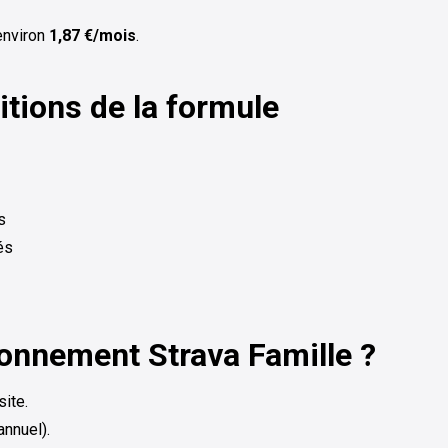
 environ
1,87 €/mois
.
itions de la formule
s
és
bonnement Strava Famille ?
ite.
nnuel).