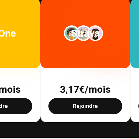
 One
Strava
mois
3,17
€/mois
dre
Rejoindre