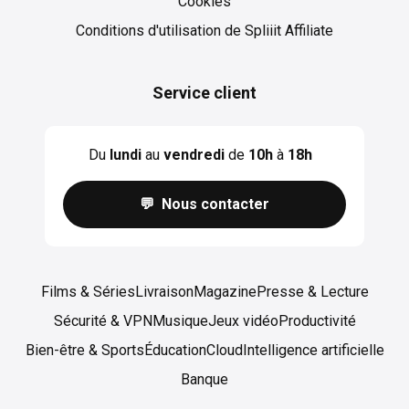
Cookies
Cookies
Conditions d'utilisation de Spliiit Affiliate
Service client
Du
lundi
au
vendredi
de
10h
à
18h
💬 Nous contacter
Films & Séries
Livraison
Magazine
Presse & Lecture
Sécurité & VPN
Musique
Jeux vidéo
Productivité
Bien-être & Sports
Éducation
Cloud
Intelligence artificielle
Banque