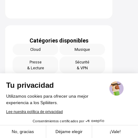
Catégories disponibles
Cloud
Musique
Presse
Sécurité
& Lecture
& VPN
Bien être
Films
Tu privacidad
& Sports
& Séries
Utilizamos cookies para ofrecer una mejor
Jeux vidéo
Productivité
Vos abonnements jusqu'à -70%
Rejoindre
experiencia a los Spliiiters.
Éducation
Livraison
Lee nuestra política de privacidad
Consentimientos certificados por
IA
Banque
Cookies
No, gracias
Déjame elegir
¡Vale!