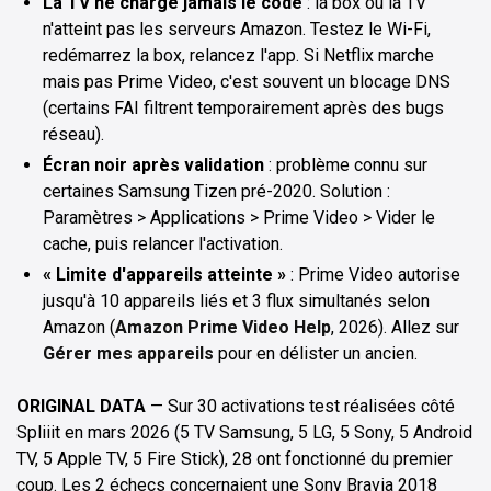
La TV ne charge jamais le code
: la box ou la TV
n'atteint pas les serveurs Amazon. Testez le Wi-Fi,
redémarrez la box, relancez l'app. Si Netflix marche
mais pas Prime Video, c'est souvent un blocage DNS
(certains FAI filtrent temporairement après des bugs
réseau).
Écran noir après validation
: problème connu sur
certaines Samsung Tizen pré-2020. Solution :
Paramètres > Applications > Prime Video > Vider le
cache, puis relancer l'activation.
« Limite d'appareils atteinte »
: Prime Video autorise
jusqu'à 10 appareils liés et 3 flux simultanés selon
Amazon (
Amazon Prime Video Help
, 2026). Allez sur
Gérer mes appareils
pour en délister un ancien.
ORIGINAL DATA
— Sur 30 activations test réalisées côté
Spliiit en mars 2026 (5 TV Samsung, 5 LG, 5 Sony, 5 Android
TV, 5 Apple TV, 5 Fire Stick), 28 ont fonctionné du premier
coup. Les 2 échecs concernaient une Sony Bravia 2018