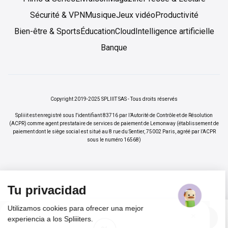
Sécurité & VPN
Musique
Jeux vidéo
Productivité
Bien-être & Sports
Éducation
Cloud
Intelligence artificielle
Banque
Copyright 2019-2025 SPLIIIT SAS - Tous droits réservés
Spliiit est enregistré sous l'identifiant 83716 par l’Autorité de Contrôle et de Résolution
(ACPR) comme agent prestataire de services de paiement de Lemonway (établissement de
paiement dont le siège social est situé au 8 rue du Sentier, 75002 Paris, agréé par l’ACPR
sous le numéro 16568)
Tu privacidad
Utilizamos cookies para ofrecer una mejor
×
Vos abonnements jusqu'à -70%
Rejoindre
experiencia a los Spliiiters.