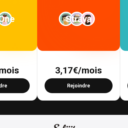
 One
Strava
mois
3,17
€/mois
dre
Rejoindre