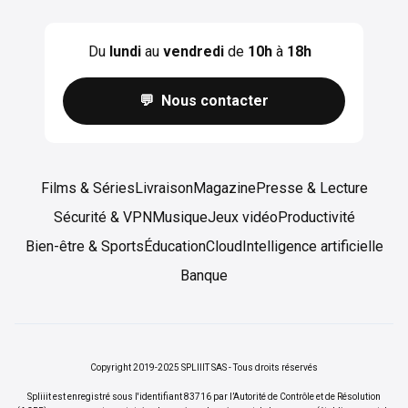
Du
lundi
au
vendredi
de
10h
à
18h
💬 Nous contacter
Films & Séries
Livraison
Magazine
Presse & Lecture
Sécurité & VPN
Musique
Jeux vidéo
Productivité
Bien-être & Sports
Éducation
Cloud
Intelligence artificielle
Banque
Copyright 2019-2025 SPLIIIT SAS - Tous droits réservés
Spliiit est enregistré sous l'identifiant 83716 par l’Autorité de Contrôle et de Résolution