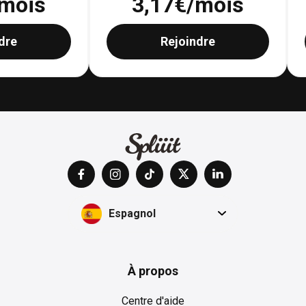
mois
3,17
€/mois
dre
Rejoindre
Espagnol
À propos
Centre d'aide