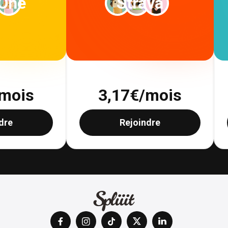
 One
Strava
mois
3,17
€/mois
dre
Rejoindre