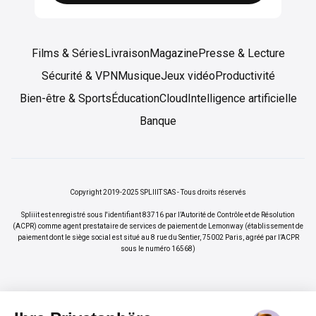
Films & Séries
Livraison
Magazine
Presse & Lecture
Sécurité & VPN
Musique
Jeux vidéo
Productivité
Bien-être & Sports
Éducation
Cloud
Intelligence artificielle
Banque
Copyright 2019-2025 SPLIIIT SAS - Tous droits réservés
Spliiit est enregistré sous l'identifiant 83716 par l’Autorité de Contrôle et de Résolution
(ACPR) comme agent prestataire de services de paiement de Lemonway (établissement de
paiement dont le siège social est situé au 8 rue du Sentier, 75002 Paris, agréé par l’ACPR
sous le numéro 16568)