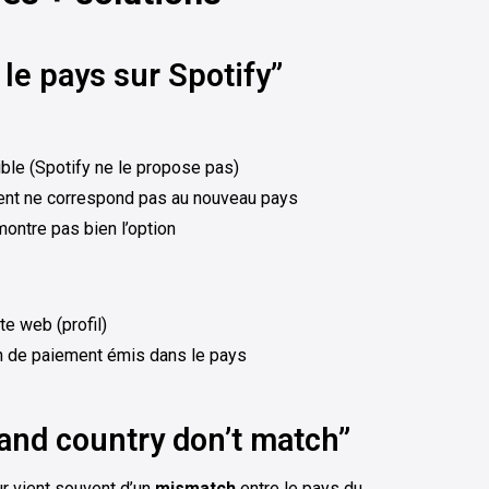
le pays sur Spotify”
ble (Spotify ne le propose pas)
nt ne correspond pas au nouveau pays
ontre pas bien l’option
te web (profil)
n de paiement émis dans le pays
and country don’t match”
r vient souvent d’un
mismatch
entre le pays du