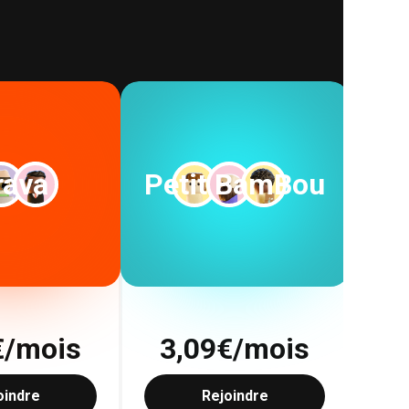
rava
Petit BamBou
€/mois
3,09
€/mois
1
oindre
Rejoindre