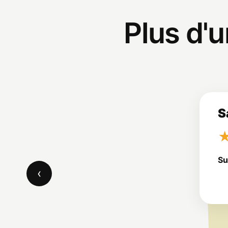
Plus d'u
S
Su
‹