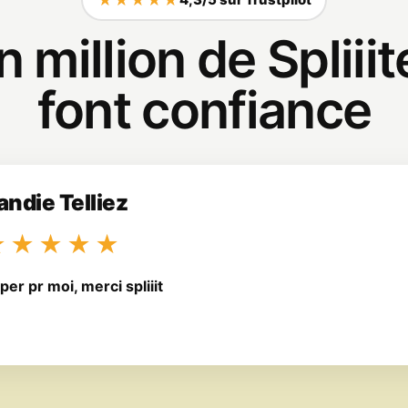
Jottacloud
n million de Spliii
Babbel
font confiance
Moonlock
Strava
andie Telliez
Calm
★★★★★
per pr moi, merci spliiit
Headscape
Simply