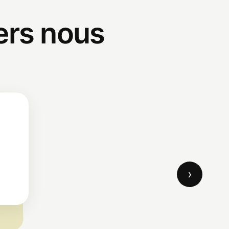
ters nous
›