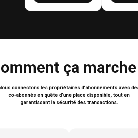
Dashlane
Antidote
Le Figaro
Canal+
omment ça marche
Chess.com
Nous connectons les propriétaires d’abonnements avec de
MasterClass
co-abonnés en quête d’une place disponible, tout en
garantissant la sécurité des transactions.
Amazon Music
Qobuz