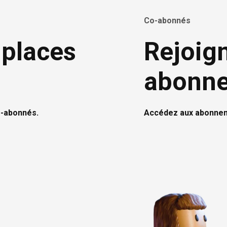
Tidal
Co-abonnés
Cyber Ghost
 places
Rejoig
Dashlane
abonn
Bitdefender
o-abonnés.
Accédez aux abonnem
Prime Video
Bayam
Google Play Pass