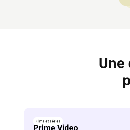
Une 
p
Films et séries
Prime Video,