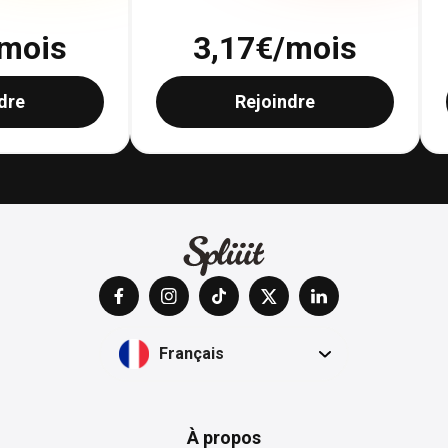
mois
3,17
€/mois
dre
Rejoindre
Français
À propos