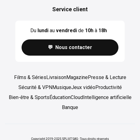
Service client
Du
lundi
au
vendredi
de
10h
à
18h
💬 Nous contacter
Films & Séries
Livraison
Magazine
Presse & Lecture
Sécurité & VPN
Musique
Jeux vidéo
Productivité
Bien-être & Sports
Éducation
Cloud
Intelligence artificielle
Banque
Copyright 2019-2025 SPLIIIT SAS - Tous droits réservés