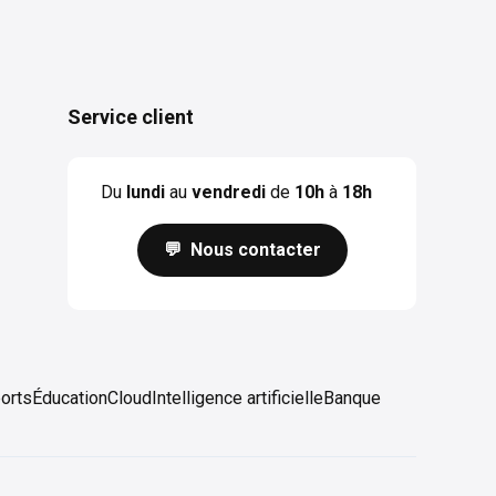
Service client
Du
lundi
au
vendredi
de
10h
à
18h
💬 Nous contacter
orts
Éducation
Cloud
Intelligence artificielle
Banque