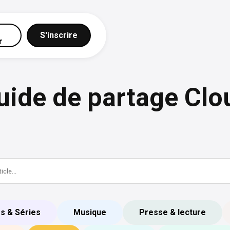
S'inscrire
r
uide de partage Clo
ms & Séries
Musique
Presse & lecture