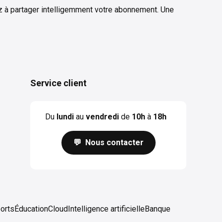
z à partager intelligemment votre abonnement. Une
Service client
Du
lundi
au
vendredi
de
10h
à
18h
💬 Nous contacter
orts
Éducation
Cloud
Intelligence artificielle
Banque