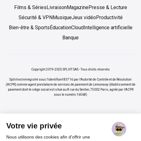
Films & Séries
Livraison
Magazine
Presse & Lecture
Sécurité & VPN
Musique
Jeux vidéo
Productivité
Bien-être & Sports
Éducation
Cloud
Intelligence artificielle
Banque
Copyright 2019-2025 SPLIIIT SAS - Tous droits réservés
Spliiit est enregistré sous l'identifiant 83716 par l’Autorité de Contrôle et de Résolution
(ACPR) comme agent prestataire de services de paiement de Lemonway (établissement de
paiement dont le siège social est situé au 8 rue du Sentier, 75002 Paris, agréé par l’ACPR
sous le numéro 16568)
Votre vie privée
Nous utilisons des cookies afin d'offrir une