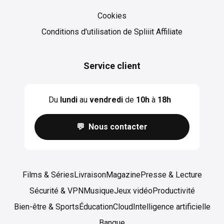
Cookies
Cookies
Conditions d'utilisation de Spliiit Affiliate
Service client
Du
lundi
au
vendredi
de
10h
à
18h
💬 Nous contacter
Films & Séries
Livraison
Magazine
Presse & Lecture
Sécurité & VPN
Musique
Jeux vidéo
Productivité
Bien-être & Sports
Éducation
Cloud
Intelligence artificielle
Banque