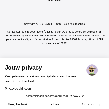
Copyright 2019-2025 SPLIIIT SAS - Tous droits réservés
Spliiit est enregistré sous l'identifiant 83716 par l’Autorité de Contrôle et de Résolution
(ACPR) comme agent prestataire de services de paiement de Lemonway (établissement de
paiement dont le siège social est situé au 8 rue du Sentier, 75002 Paris, agréé par l’ACPR
sous le numéro 16568)
Jouw privacy
We gebruiken cookies om Spliiiters een betere
×
Vos abonnements jusqu'à -70%
Rejoindre
ervaring te bieden!
%
Privacybeleid lezen
Toestemmingen gecertificeerd door
Cadeau pour nos lecteurs
Cookies
Nee, bedankt
Ik kies
OK voor mij
Un code promo
-20 %