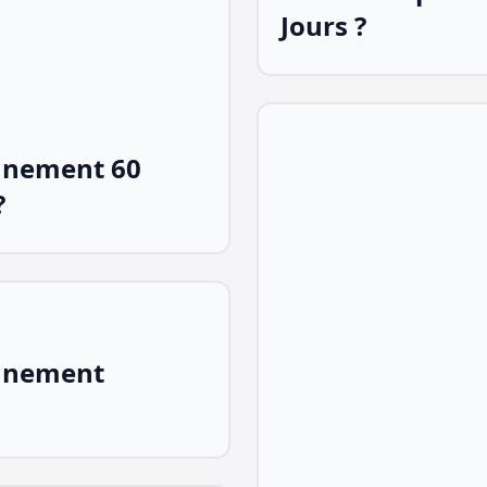
Jours ?
nnement 60
?
nnement