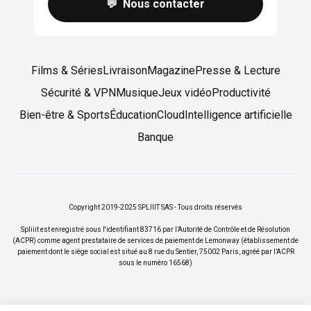
💬 Nous contacter
Films & Séries
Livraison
Magazine
Presse & Lecture
Sécurité & VPN
Musique
Jeux vidéo
Productivité
Bien-être & Sports
Éducation
Cloud
Intelligence artificielle
Banque
Copyright 2019-2025 SPLIIIT SAS - Tous droits réservés
Spliiit est enregistré sous l'identifiant 83716 par l’Autorité de Contrôle et de Résolution
(ACPR) comme agent prestataire de services de paiement de Lemonway (établissement de
paiement dont le siège social est situé au 8 rue du Sentier, 75002 Paris, agréé par l’ACPR
sous le numéro 16568)