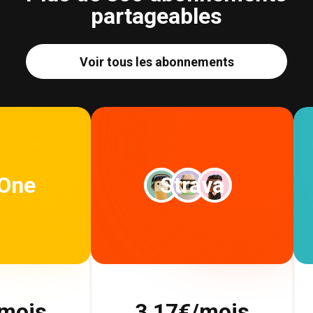
partageables
Voir tous les abonnements
 One
Strava
mois
3,17
€/mois