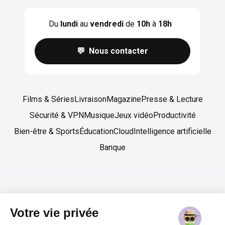
Du
lundi
au
vendredi
de
10h
à
18h
💬 Nous contacter
Films & Séries
Livraison
Magazine
Presse & Lecture
Sécurité & VPN
Musique
Jeux vidéo
Productivité
Bien-être & Sports
Éducation
Cloud
Intelligence artificielle
Banque
Copyright 2019-2025 SPLIIIT SAS - Tous droits réservés
Votre vie privée
Spliiit est enregistré sous l'identifiant 83716 par l’Autorité de Contrôle et de Résolution
(ACPR) comme agent prestataire de services de paiement de Lemonway (établissement de