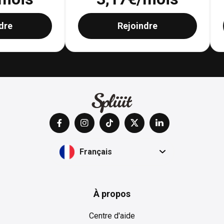
dre
Rejoindre
Français
À propos
Centre d'aide