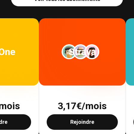
 One
Strava
mois
3,17
€/mois
dre
Rejoindre