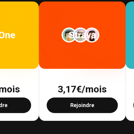
 One
Strava
mois
3,17
€/mois
dre
Rejoindre