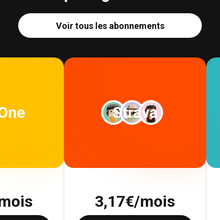
Voir tous les abonnements
 One
Strava
mois
3,17
€/mois