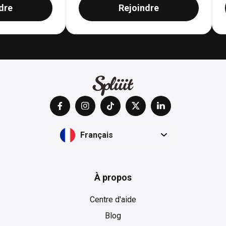
dre
Rejoindre
Français
À propos
Centre d'aide
Blog