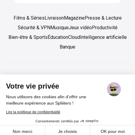
Films & Séries
Livraison
Magazine
Presse & Lecture
Sécurité & VPN
Musique
Jeux vidéo
Productivité
Bien-être & Sports
Éducation
Cloud
Intelligence artificielle
Banque
Copyright 2019-2025 SPLIIIT SAS - Tous droits réservés
Votre vie privée
Spliiit est enregistré sous l'identifiant 83716 par l’Autorité de Contrôle et de Résolution
(ACPR) comme agent prestataire de services de paiement de Lemonway (établissement de
Nous utilisons des cookies afin d'offrir une
paiement dont le siège social est situé au 8 rue du Sentier, 75002 Paris, agréé par l’ACPR
sous le numéro 16568)
meilleure expérience aux Spliiiters !
Lire la politique de confidentialité
Consentements certifiés par
Cookies
Non merci
Je choisis
OK pour moi