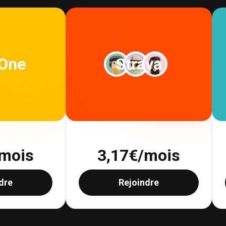
 One
Strava
mois
3,17
€/mois
dre
Rejoindre