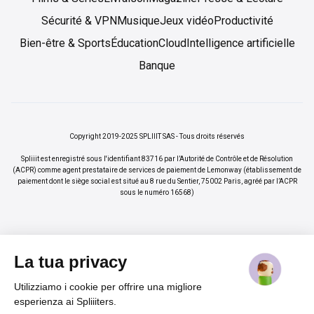
Sécurité & VPN
Musique
Jeux vidéo
Productivité
Bien-être & Sports
Éducation
Cloud
Intelligence artificielle
Banque
Copyright 2019-2025 SPLIIIT SAS - Tous droits réservés
Spliiit est enregistré sous l'identifiant 83716 par l’Autorité de Contrôle et de Résolution
(ACPR) comme agent prestataire de services de paiement de Lemonway (établissement de
paiement dont le siège social est situé au 8 rue du Sentier, 75002 Paris, agréé par l’ACPR
sous le numéro 16568)
La tua privacy
Utilizziamo i cookie per offrire una migliore
×
Vos abonnements jusqu'à -70%
Rejoindre
esperienza ai Spliiiters.