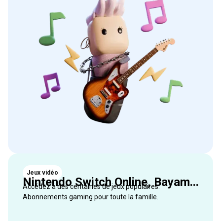
Jeux vidéo
Nintendo Switch Online, Bayam...
Accédez à des centaines de jeux populaires.
Abonnements gaming pour toute la famille.