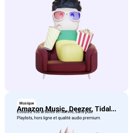
Musique
Amazon Music, Deezer, Tidal...
Écoutez vos artistes en illimité, sans pub.
Playlists, hors ligne et qualité audio premium.