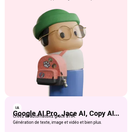
IA
Google AI Pro, Jace AI, Copy AI...
Créez et automatisez grâce à l'IA.
Génération de texte, image et vidéo et bien plus.