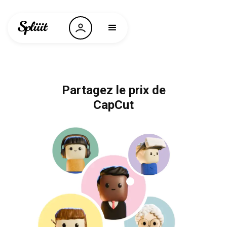
Partagez le prix de
CapCut
NordVPN
Nintendo Switch
Strava
Microsoft 365
Le Monde
Amazon Prime