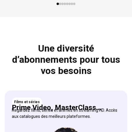
Une diversité
d’abonnements pour tous
vos besoins
Films et séries
Prime Video, MasterClass...
Regardez films, séries et animés en streaming HD. Accès
aux catalogues des meilleurs plateformes.