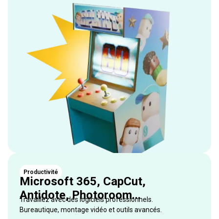
Productivité
Microsoft 365, CapCut,
Antidote, Photoroom...
Travaillez avec des logiciels professionnels.
Bureautique, montage vidéo et outils avancés.