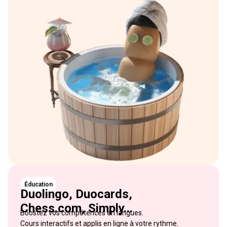
Éducation
Duolingo, Duocards,
Chess.com, Simply...
Boostez vos compétences en langues.
Cours interactifs et applis en ligne à votre rythme.