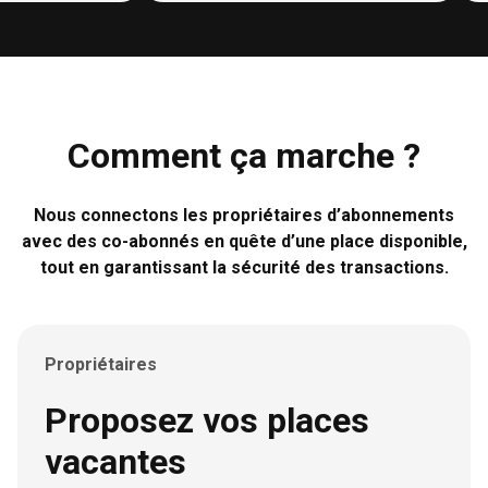
Google Play Pass
Blacknut
Setapp
Proton
Comment ça marche ?
YNAB
bunq
Nous connectons les propriétaires d’abonnements
avec des co-abonnés en quête d’une place disponible,
Cafeyn
tout en garantissant la sécurité des transactions.
Mediapart
Cdiscount
Propriétaires
Jottacloud
Babbel
Proposez vos places
Moonlock
vacantes
Strava