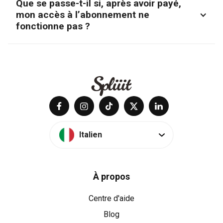
Que se passe-t-il si, après avoir payé,
profil ou d’un compte séparé. Vos favoris, historiques
mon accès à l’abonnement ne
et préférences restent uniquement à vous dans la
fonctionne pas ?
grande majorité des cas, comme si personne d’autre
Satisfait ou remboursé ! Pas de mauvaises surprises :
n’utilisait l’abonnement.
sur Spliiit, c'est simple : soit vous avez accès, soit
vous êtes remboursé.
Vous êtes protégé à 100 %.
Italien
À propos
Centre d'aide
Blog