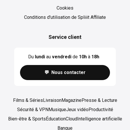
Cookies
Cookies
Conditions d'utilisation de Spliiit Affiliate
Service client
Du
lundi
au
vendredi
de
10h
à
18h
💬 Nous contacter
Films & Séries
Livraison
Magazine
Presse & Lecture
Sécurité & VPN
Musique
Jeux vidéo
Productivité
Bien-être & Sports
Éducation
Cloud
Intelligence artificielle
Banque