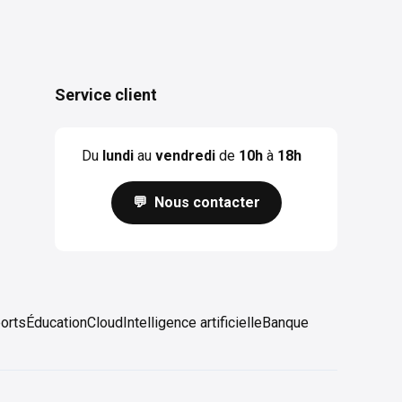
Service client
Du
lundi
au
vendredi
de
10h
à
18h
💬 Nous contacter
orts
Éducation
Cloud
Intelligence artificielle
Banque