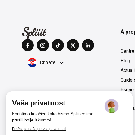
À pro
Centre
Blog
Croate
Actual
Guide 
Espac
Vaša privatnost
Films & Séries
Livraison
Magazine
Presse & Lect
Koristimo kolačiće kako bismo Spliiitersima
pružili bolje iskustvo!
Pročitajte naša pravila privatnosti