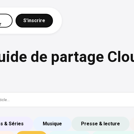
S'inscrire
r
uide de partage Clo
ms & Séries
Musique
Presse & lecture