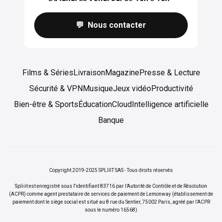
💬 Nous contacter
Films & Séries
Livraison
Magazine
Presse & Lecture
Sécurité & VPN
Musique
Jeux vidéo
Productivité
Bien-être & Sports
Éducation
Cloud
Intelligence artificielle
Banque
Copyright 2019-2025 SPLIIIT SAS - Tous droits réservés
Spliiit est enregistré sous l'identifiant 83716 par l’Autorité de Contrôle et de Résolution
(ACPR) comme agent prestataire de services de paiement de Lemonway (établissement de
paiement dont le siège social est situé au 8 rue du Sentier, 75002 Paris, agréé par l’ACPR
sous le numéro 16568)