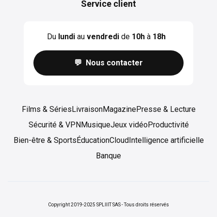
Service client
Du
lundi
au
vendredi
de
10h
à
18h
💬 Nous contacter
Films & Séries
Livraison
Magazine
Presse & Lecture
Sécurité & VPN
Musique
Jeux vidéo
Productivité
Bien-être & Sports
Éducation
Cloud
Intelligence artificielle
Banque
Copyright 2019-2025 SPLIIIT SAS - Tous droits réservés