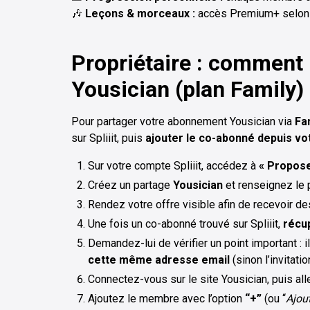
🎶
Leçons & morceaux :
accès Premium+ selon 
Propriétaire : comment 
Yousician (plan Family)
Pour partager votre abonnement Yousician via
Fa
sur Spliiit, puis
ajouter le co-abonné depuis vo
Sur votre compte Spliiit, accédez à
« Propose
Créez un partage
Yousician
et renseignez le 
Rendez votre offre visible afin de recevoir 
Une fois un co-abonné trouvé sur Spliiit,
récu
Demandez-lui de vérifier un point important : il
cette même adresse email
(sinon l’invitati
Connectez-vous sur le site Yousician, puis al
Ajoutez le membre avec l’option
“+”
(ou “
Ajou