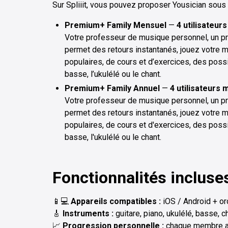
Sur Spliiit, vous pouvez proposer Yousician sous 
Premium+ Family Mensuel
—
4 utilisateur
Votre professeur de musique personnel, un p
permet des retours instantanés, jouez votre m
populaires, de cours et d’exercices, des possibi
basse, l’ukulélé ou le chant.
Premium+ Family Annuel
—
4 utilisateurs 
Votre professeur de musique personnel, un p
permet des retours instantanés, jouez votre m
populaires, de cours et d'exercices, des possibi
basse, l'ukulélé ou le chant.
Fonctionnalités incluse
📱💻
Appareils compatibles :
iOS / Android + o
🎸
Instruments :
guitare, piano, ukulélé, basse, c
📈
Progression personnelle :
chaque membre a 