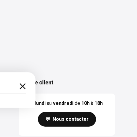
Service client
Du
lundi
au
vendredi
de
10h
à
18h
💬 Nous contacter