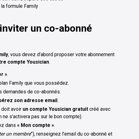
la formule Family
inviter un co-abonné
mily
, vous devez d’abord proposer votre abonnement
tre compte Yousician
.
r »
.
plan Family que vous possédez.
des demandes de co-abonnés.
pérez son adresse email
.
 doit avoir
un compte Yousician gratuit
créé avec
on ne s’activera pas sur le bon compte).
lez dans
« Mon compte »
.
ter un membre
”), renseignez l’email du co-abonné et