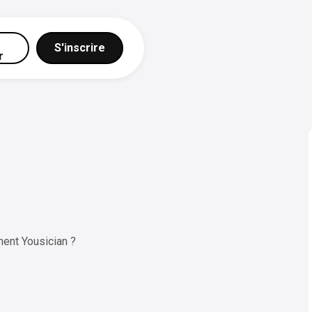
S'inscrire
r
ent Yousician ?