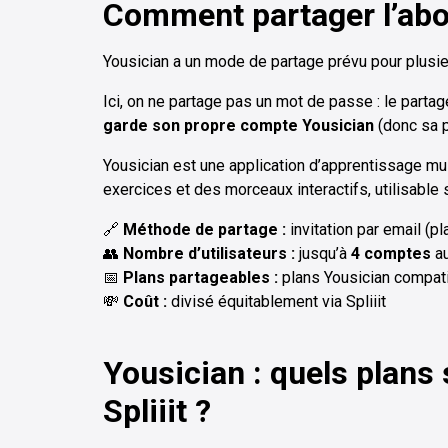
Comment partager l’ab
Yousician a un mode de partage prévu pour plusi
Ici, on ne partage pas un mot de passe : le partag
garde son propre compte Yousician
(donc sa p
Yousician est une application d’apprentissage mus
exercices et des morceaux interactifs, utilisable 
🔗
Méthode de partage :
invitation par email (p
👥
Nombre d’utilisateurs :
jusqu’à
4 comptes
au
📅
Plans partageables :
plans Yousician compat
💸
Coût :
divisé équitablement via Spliiit
Yousician : quels plans
Spliiit ?