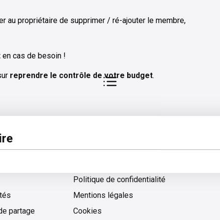
r au propriétaire de supprimer / ré-ajouter le membre,
t
en cas de besoin !
 sur
reprendre le contrôle de votre budget
.
pos
Légal
re
 d'aide
Conditions générales d'utilisation
Politique de confidentialité
ités
Mentions légales
de partage
Cookies